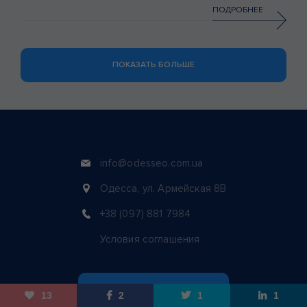
помогать. Мы гордимся сотрудничеством и
ПОДРОБНЕЕ
продвижением бренда Valesto. И в данной статье […]
ПОКАЗАТЬ БОЛЬШЕ
info@odesseo.com.ua
Одесса, ул. Армейская 8В
+38 (097) 881 7984
Условия соглашения
ЗАКАЗАТЬ ЗВОНОК
13
2
1
1