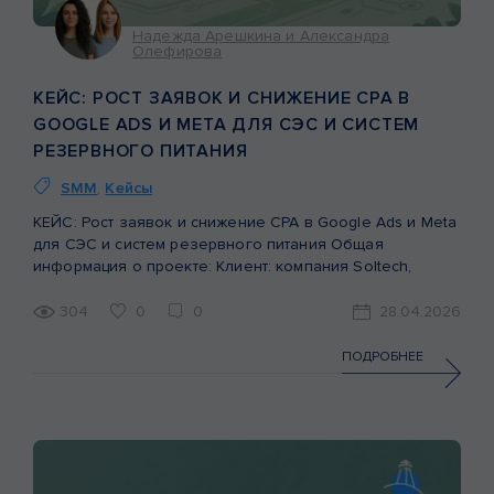
Надежда Арешкина и Александра
Олефирова
КЕЙС: РОСТ ЗАЯВОК И СНИЖЕНИЕ CPA В
GOOGLE ADS И META ДЛЯ СЭС И СИСТЕМ
РЕЗЕРВНОГО ПИТАНИЯ
SMM
,
Кейсы
КЕЙС: Рост заявок и снижение CPA в Google Ads и Meta
для СЭС и систем резервного питания Общая
информация о проекте: Клиент: компания Soltech,
занимающаяся строительством солнечных
электростанций (СЭС) и внедрением систем резервного
304
0
0
28.04.2026
питания для бизнеса и домохозяйств. Цель: получение
стабильного потока качественных заявок через сайт.
ПОДРОБНЕЕ
Период анализа: 6 месяцев (сентябрь 2025 – февраль
2026). […]