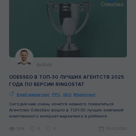
Андрей
ODESSEO В ТОП-30 ЛУЧШИХ АГЕНТСТВ 2025
ГОДА ПО ВЕРСИИ RINGOSTAT
Email-маркетинг
,
PPC
,
SEO
,
Маркетинг
Сегодня нам очень хочется немного похвалиться.
Агентство OdesSeo вошло в ТОП-30 лучших компаний
комплексного интернет-маркетинга в рейтинге
Ringostat за 2025 год. Что такое рейтинг Ringostat?
Ringostat — это платформа сквозной аналитики и
304
0
0
30.12.2025
коллтрекинга, которая помогает узнать, сколько