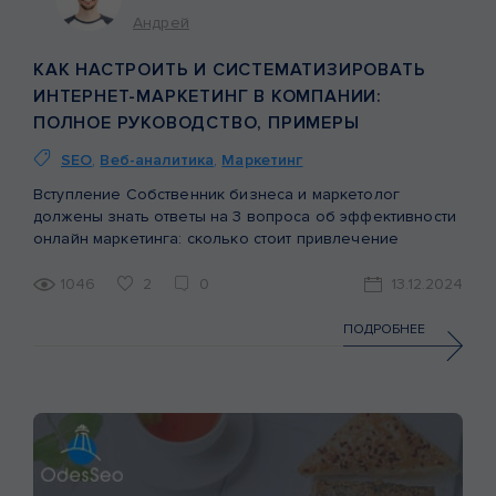
Андрей
КАК НАСТРОИТЬ И СИСТЕМАТИЗИРОВАТЬ
ИНТЕРНЕТ-МАРКЕТИНГ В КОМПАНИИ:
ПОЛНОЕ РУКОВОДСТВО, ПРИМЕРЫ
SEO
,
Веб-аналитика
,
Маркетинг
Вступление Собственник бизнеса и маркетолог
должены знать ответы на 3 вопроса об эффективности
онлайн маркетинга: сколько стоит привлечение
клиента в разрезе каждого канала онлайн-
маркетинга,сколько продаж приносит каждый
1046
2
0
13.12.2024
канал,какая эффективность (ROMI) каждого канала.
Когда у собственника или маркетолога нет ответов —
ПОДРОБНЕЕ
это может свидетельствовать о серьезных проблемах и
упущенных возможностях в маркетинге. Так как, если
эти […]