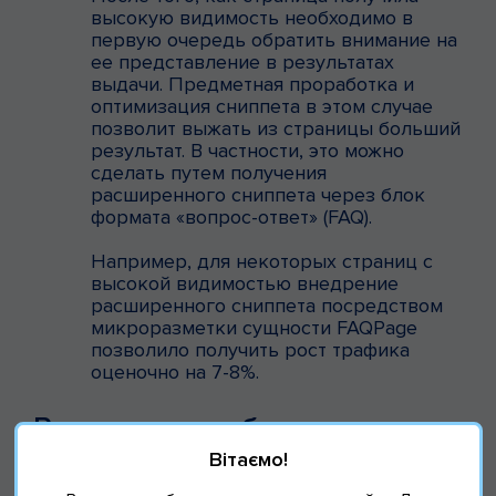
высокую видимость необходимо в
первую очередь обратить внимание на
ее представление в результатах
выдачи. Предметная проработка и
оптимизация сниппета в этом случае
позволит выжать из страницы больший
результат. В частности, это можно
сделать путем получения
расширенного сниппета через блок
формата «вопрос-ответ» (FAQ).
Например, для некоторых страниц с
высокой видимостью внедрение
расширенного сниппета посредством
микроразметки сущности FAQPage
позволило получить рост трафика
оценочно на 7-8%.
Результаты работы с
проектом
Вітаємо!