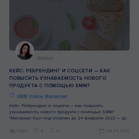
Марина
КЕЙС: РЕБРЕНДИНГ И СОЦСЕТИ — КАК
ПОВЫСИТЬ УЗНАВАЕМОСТЬ НОВОГО
ПРОДУКТА С ПОМОЩЬЮ SMM?
SMM
,
Кейсы
,
Маркетинг
Кейс: Ребрендинг и соцсети — как повысить
узнаваемость нового продукта с помощью SMM?
*Материал был подготовлен до 24 февраля 2022 — до
начала войны на территории Украины. За первый месяц
войны бренд Valesto передал более 2,5 тонн
5980
8
0
08.04.2022
продукции Вооруженным Силам Украины и продолжает