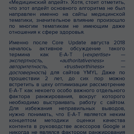
«Медицинский апдейт». Хотя, стоит отметить,
что этот апдейт основного алгоритма не был
направлен именно на сайты медицинской
тематики, значительное влияние произошло
по многим тематикам не имеющим даже
отношения к сфере здоровья.
Именно после Core Update августа 2018
началось активное обсуждение такого
термина как E-A-T (
«expertise» —
экспертность, «authoritativeness» —
авторитетность, «trustworthiness» —
достоверность
) для сайтов YMYL. Даже по
прошествии 2 лет, до сих пор можно
встретить в цеху оптимизации рассмотрение
E-A-T как некоего особо важного отдельного
фактора ранжирования, вокруг которого
необходимо выстраивать работу с сайтом.
Для избежания неправильных выводов,
нужно понимать, что E-A-T является неким
концептом методики оценки качества
контента в руководстве асессоров Google и
никогда не являлся фактором ранжирования