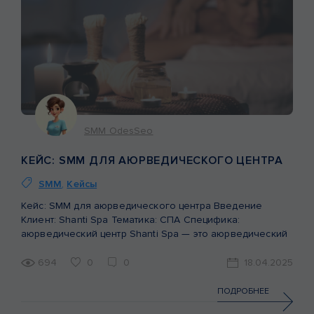
SMM OdesSeo
КЕЙС: SMM ДЛЯ АЮРВЕДИЧЕСКОГО ЦЕНТРА
SMM
,
Кейсы
Кейс: SMM для аюрведического центра Введение
Клиент: Shanti Spa Тематика: СПА Специфика:
аюрведический центр Shanti Spa — это аюрведический
центр, специализирующийся на массажах, процедурах и
комплексах, где традиции Древней Индии гармонично
694
0
0
18.04.2025
сочетаются с современными техниками. Это место, куда
приходят за уникальной атмосферой, релаксацией,
ПОДРОБНЕЕ
восстановлением и духовными практиками. На момент