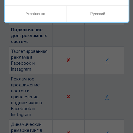
объявления
Динамический
Українська
Русский
✘
✘
ремаркетинг
Подключение
доп. рекламных
систем:
Таргетированная
реклама в
✔
✘
Facebook и
Instagram
Рекламное
продвижение
постов и
✔
привлечение
✘
подписчиков в
Facebook и
Instagram
Динамический
ремаркетинг в