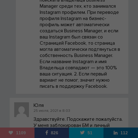
Manager среди тех, кто занимался
Instagram профилем. При переводе
профиля Instagram на бизнес-
профиль может автоматически
создаться Business Manager, и если
ваш Instagram был связан со
Страницей Facebook, то страница
могла автоматически подтянуться в
собственность Business Manager.
Если название Instagram и имя
Владельца совпадают — это 100%
ваша ситуация. 2. Если первый
вариант не помог, значит нужно
писать в поддержку Facebook.
Юля
25 июля, 2021 в 8:03
Здравствуйте. Подскажите пожалуйста.
У меня заблокирован БМ и личный
аккаунт на ФБ - его администратор.(1,5
1109
826
51
112
месяца пишу в поддержку прошу чтобы