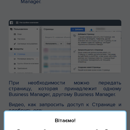
Manager.
При необходимости можно передать
страницу, которая принадлежит одному
Business Manager, другому Business Manager.
Видео, как запросить доступ к Странице и
одобрить его:
Вітаємо!