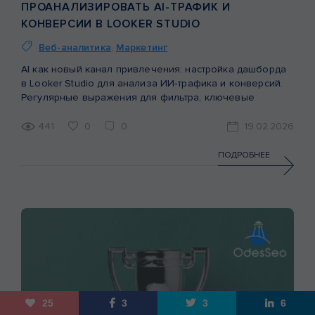
ПРОАНАЛИЗИРОВАТЬ AI-ТРАФИК И
КОНВЕРСИИ В LOOKER STUDIO
Веб-аналитика
,
Маркетинг
AI как новый канал привлечения: настройка дашборда
в Looker Studio для анализа ИИ‑трафика и конверсий.
Регулярные выражения для фильтра, ключевые
метрики и выводы.
441
0
0
19.02.2026
ПОДРОБНЕЕ
25
3
3
6