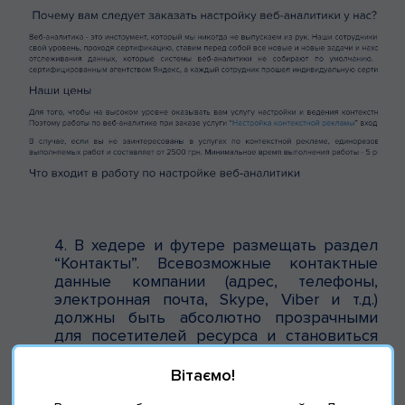
4. В хедере и футере размещать раздел
“Контакты”. Всевозможные контактные
данные компании (адрес, телефоны,
электронная почта, Skype, Viber и т.д.)
должны быть абсолютно прозрачными
для посетителей ресурса и становиться
заметными в течение первых секунд
пребывания на сайте (здесь имеются в
Вітаємо!
виду не подставные организации, а