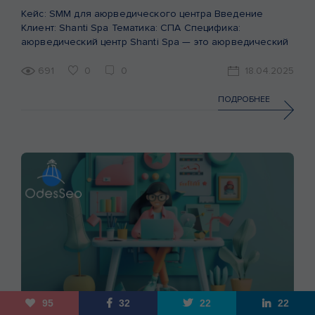
Кейс: SMM для аюрведического центра Введение
Клиент: Shanti Spa Тематика: СПА Специфика:
аюрведический центр Shanti Spa — это аюрведический
центр, специализирующийся на массажах, процедурах и
комплексах, где традиции Древней Индии гармонично
691
0
0
18.04.2025
сочетаются с современными техниками. Это место, куда
приходят за уникальной атмосферой, релаксацией,
ПОДРОБНЕЕ
восстановлением и духовными практиками. На момент
начала работы центр уже имел аккаунт […]
95
32
22
22