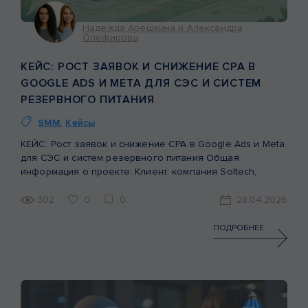
Надежда Арешкина и Александра
Олефирова
КЕЙС: РОСТ ЗАЯВОК И СНИЖЕНИЕ CPA В
GOOGLE ADS И META ДЛЯ СЭС И СИСТЕМ
РЕЗЕРВНОГО ПИТАНИЯ
SMM
,
Кейсы
КЕЙС: Рост заявок и снижение CPA в Google Ads и Meta
для СЭС и систем резервного питания Общая
информация о проекте: Клиент: компания Soltech,
занимающаяся строительством солнечных
электростанций (СЭС) и внедрением систем резервного
302
0
0
28.04.2026
питания для бизнеса и домохозяйств. Цель: получение
стабильного потока качественных заявок через сайт.
ПОДРОБНЕЕ
Период анализа: 6 месяцев (сентябрь 2025 – февраль
2026). […]