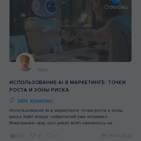
Крис
ИСПОЛЬЗОВАНИЕ AI В МАРКЕТИНГЕ: ТОЧКИ
РОСТА И ЗОНЫ РИСКА
SMM
,
Маркетинг
Использование AI в маркетинге: точки роста и зоны
риска Хайп вокруг нейросетей уже отгремел.
Вчерашнее «вау, оно умеет всё!» сменилось на
усталость от повального засилья нейрослопа. Рынок
взрослеет. Бизнес перестает внедрять технологии ради
372
0
0
15.04.2026