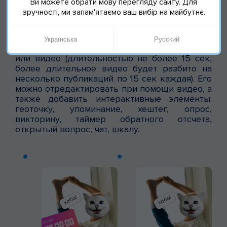
Ви можете обрати мову перегляду сайту. Для
зручності, ми запам'ятаємо ваш вибір на майбутнє.
Фото/Видео
Українська
Русский
В разделе «обычный режим» добавить фото
или видео (длительностью не более 15 сек,
более длительное видео будет разбито на
несколько публикаций по 15 сек каждая). Его
можно отредактировать при помощи видео, а
также добавить интерактивные элементы:
геоточку, упоминание, хештег, опрос,
викторину, таймер обратного отсчета,
открытый вопрос, чат, шкалу.