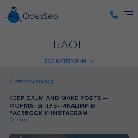
БЛОГ
ВСЕ КАТЕГОРИИ
EMAIL-МАРКЕТИНГ
ВЕРНУТЬСЯ НАЗАД
PPC
KEEP CALM AND MAKE POSTS —
SEO
ФОРМАТЫ ПУБЛИКАЦИЙ В
SMM
FACEBOOK И INSTAGRAM
SMM
ВЕБ-АНАЛИТИКА
ВЕБ-РАЗРАБОТКА