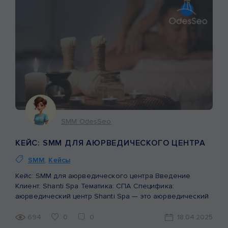
SMM OdesSeo
КЕЙС: SMM ДЛЯ АЮРВЕДИЧЕСКОГО ЦЕНТРА
SMM
,
Кейсы
Кейс: SMM для аюрведического центра Введение
Клиент: Shanti Spa Тематика: СПА Специфика:
аюрведический центр Shanti Spa — это аюрведический
центр, специализирующийся на массажах, процедурах и
комплексах, где традиции Древней Индии гармонично
694
0
0
18.04.2025
сочетаются с современными техниками. Это место, куда