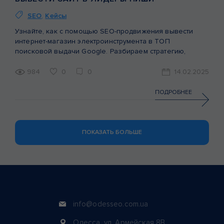
SEO
,
Кейсы
Узнайте, как с помощью SEO-продвижения вывести
интернет-магазин электроинструмента в ТОП
поисковой выдачи Google. Разбираем стратегию,
проведенные работы и результаты в реальном кейсе.
984
0
0
14.02.2025
ПОДРОБНЕЕ
ПОКАЗАТЬ БОЛЬШЕ
info@odesseo.com.ua
Одесса, ул. Армейская 8В