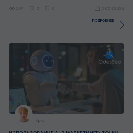
занимающаяся строительством солнечных
электростанций (СЭС) и внедрением систем резервного
304
0
0
28.04.2026
питания для бизнеса и домохозяйств. Цель: получение
стабильного потока качественных заявок через сайт.
ПОДРОБНЕЕ
Период анализа: 6 месяцев (сентябрь 2025 – февраль
2026). […]
Крис
ИСПОЛЬЗОВАНИЕ AI В МАРКЕТИНГЕ: ТОЧКИ