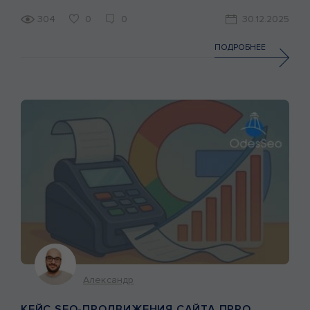
Ringostat за 2025 год. Что такое рейтинг Ringostat?
Ringostat — это платформа сквозной аналитики и
304
0
0
30.12.2025
коллтрекинга, которая помогает узнать, сколько
звонков пришло с рекламы, какой процент из них стал
ПОДРОБНЕЕ
сделкой. Сотни коллег по рынку и клиентов отдавали
нам […]
Александр
КЕЙС SEO-ПРОДВИЖЕНИЯ САЙТА ПРРО