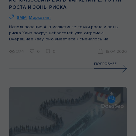
РОСТА И ЗОНЫ РИСКА
SMM
,
Маркетинг
Использование AI в маркетинге: точки роста и зоны
риска Хайп вокруг нейросетей уже отгремел.
Вчерашнее «вау, оно умеет всё!» сменилось на
усталость от повального засилья нейрослопа. Рынок
взрослеет. Бизнес перестает внедрять технологии ради
374
0
0
15.04.2026
технологий и начинает искать зоны, где ИИ дает
кратный рост эффективности, а где рушит доверие
ПОДРОБНЕЕ
аудитории. Сегодня главный вопрос не в том, […]