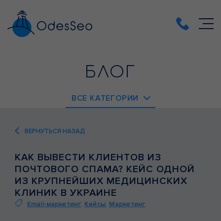
БЛОГ
ВСЕ КАТЕГОРИИ
EMAIL-МАРКЕТИНГ
ВЕРНУТЬСЯ НАЗАД
PPC
КАК ВЫВЕСТИ КЛИЕНТОВ ИЗ
SEO
ПОЧТОВОГО СПАМА? КЕЙС ОДНОЙ
SMM
ИЗ КРУПНЕЙШИХ МЕДИЦИНСКИХ
КЛИНИК В УКРАИНЕ
ВЕБ-АНАЛИТИКА
Email-маркетинг
,
Кейсы
,
Маркетинг
ВЕБ-РАЗРАБОТКА