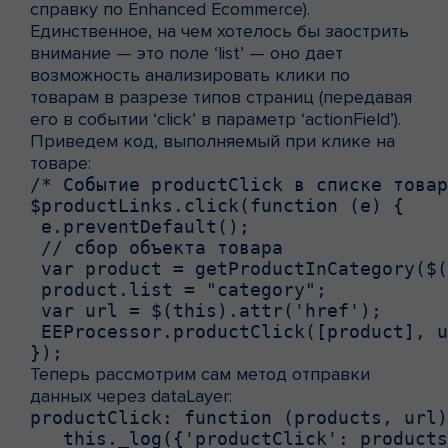
справку по Enhanced Ecommerce).
Единственное, на чем хотелось бы заострить
внимание — это поле ‘list’ — оно дает
возможность анализировать клики по
товарам в разрезе типов страниц (передавая
его в событии ‘click’ в параметр ‘actionField’).
Приведем код, выполняемый при клике на
товаре:
/* Событие productClick в списке товар
$productLinks.click(function (e) {

 e.preventDefault();

 // сбор объекта товара

 var product = getProductInCategory($(
 product.list = "category"; 

 var url = $(this).attr('href');

 EEProcessor.productClick([product], u
});
Теперь рассмотрим сам метод отправки
данных через dataLayer:
productClick: function (products, url)
   this._log({'productClick': products