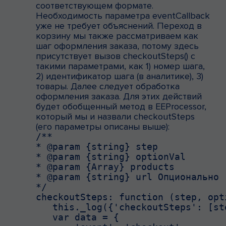
соответствующем формате.
Необходимость параметра eventCallback
уже не требует объяснений. Переход в
корзину мы также рассматриваем как
шаг оформления заказа, потому здесь
присутствует вызов checkoutSteps() с
такими параметрами, как 1) номер шага,
2) идентификатор шага (в аналитике), 3)
товары. Далее следует обработка
оформления заказа. Для этих действий
будет обобщенный метод в EEProcessor,
который мы и назвали checkoutSteps
(его параметры описаны выше):
/**

* @param {string} step

* @param {string} optionVal

* @param {Array} products

* @param {string} url Опционально 
*/

checkoutSteps: function (step, opt
   this._log({'checkoutSteps': [st
   var data = {
