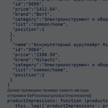
  "id":"5059",

  "price":"1412.04",

  "brand":"Bort",

  "category":"Электроинструмент и обор
  "list":"common/home",

  "position":1

 },

 {

  "name":"Аккумуляторный шуруповёрт Hi
  "id":"5064",

  "price":"2398.50",

  "brand":"Hitachi",

  "category":"Электроинструмент и обор
  "list":"common/home",

  "position":2

 }

]
Далее приведем пример самого метода
отправки EeProcessor.productImpressions():
productImpressions: function (products
   this._log({'productImpressions': pr