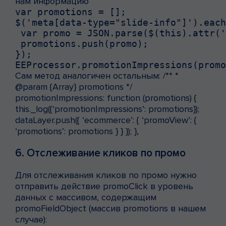
нам информацию
var promotions = [];

$('meta[data-type="slide-info"]').each
 var promo = JSON.parse($(this).attr('
 promotions.push(promo);

});

EEProcessor.promotionImpressions(promo
Сам метод аналогичен остальным: /** *
@param {Array} promotions */
promotionImpressions: function (promotions) {
this._log({‘promotionImpressions’: promotions});
dataLayer.push({ ‘ecommerce’: { ‘promoView’: {
‘promotions’: promotions } } }); },
6. Отслеживание кликов по промо
Для отслеживания кликов по промо нужно
отправить действие promoClick в уровень
данных с массивом, содержащим
promoFieldObject (массив promotions в нашем
случае):