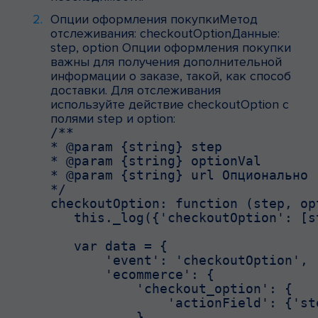
Опции оформления покупкиМетод
отслеживания: checkoutOptionДанные:
step, option Опции оформления покупки
важны для получения дополнительной
информации о заказе, такой, как способ
доставки. Для отслеживания
используйте действие checkoutOption с
полями step и option:
/**

* @param {string} step

* @param {string} optionVal

* @param {string} url Опционально 
*/

checkoutOption: function (step, op
   this._log({'checkoutOption': [s
   var data = {

       'event': 'checkoutOption',

       'ecommerce': {

           'checkout_option': {

               'actionField': {'st
           }
