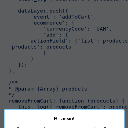
   dataLayer.push({

       'event': 'addToCart',

       'ecommerce': {

           'currencyCode': 'UAH',

           'add': {

      'actionField': {'list': products
'products': products

           }

       }

   });

},

/**

* @param {Array} products

*/

removeFromCart: function (products) {

   this._log({'removeFromCart': produc
Вітаємо!
   dataLayer.push({

       'event': 'removeFromCart',
