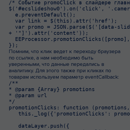
/* Событие promoClick в слайдере главн
$('#ecslideshow0').on('click', '.camer
  e.preventDefault();

  var link = $(this).attr('href');

  var promo = JSON.parse($('[data-slid
+ '"]').attr('content'));

  EEProcessor.promotionClicks([promo],
});
Помним, что клик ведет к переходу браузера
по ссылке, а нам необходимо быть
уверенными, что данные передались в
аналитику. Для этого также при кликах по
товарам используем параметр eventCallback:
/**

* @param {Array} promotions

* @param url

*/

promotionClicks: function (promotions,
   this._log({'promotionClicks': promo
   dataLayer.push({
