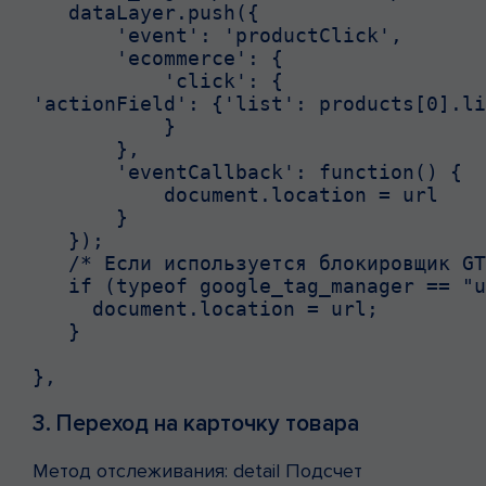
   dataLayer.push({

       'event': 'productClick',

       'ecommerce': {

           'click': {

'actionField': {'list': products[0].li
           }

       },

       'eventCallback': function() {

           document.location = url

       }

   });

   /* Если используется блокировщик GT
   if (typeof google_tag_manager == "u
     document.location = url;

   }

},
3. Переход на карточку товара
Метод отслеживания: detail Подсчет