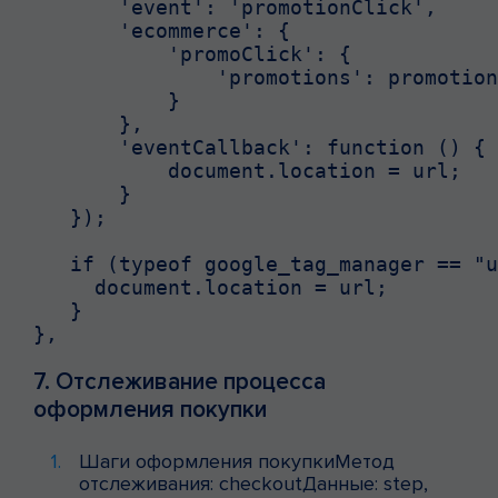
       'event': 'promotionClick',

       'ecommerce': {

           'promoClick': {

               'promotions': promotion
           }

       },

       'eventCallback': function () {

           document.location = url;

       }

   });

   if (typeof google_tag_manager == "u
     document.location = url;

   }

},
7. Отслеживание процесса
оформления покупки
Шаги оформления покупкиМетод
отслеживания: checkoutДанные: step,