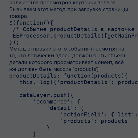
количества просмотров карточки товара.
Вызываем этот метод при загрузке страницы
товара.
$(function(){

 /* Событие productDetails в карточке 
 EEProcessor.productDetails([getMainPr
});
Метод отправки этого события (несмотря на
то, что логически здесь должен быть объект,
детали которого просматривает клиент, всё
же должен быть массив ‘products’):
productDetails: function(products){

   this._log({'productDetails': produc
   dataLayer.push({

       'ecommerce': {

           'detail': {

               'actionField': {'list':
               'products': products

           }

       }
