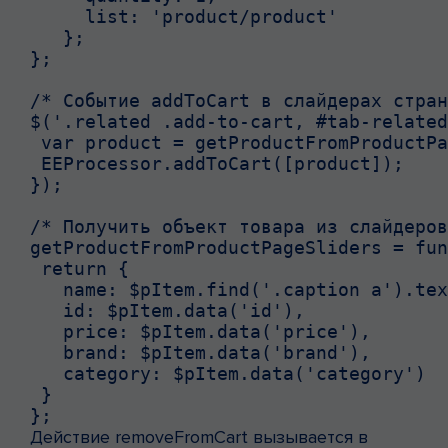
     list: 'product/product'

   };

};

/* Событие addToCart в слайдерах стран
$('.related .add-to-cart, #tab-related
 var product = getProductFromProductPa
 EEProcessor.addToCart([product]);

});

/* Получить объект товара из слайдеров
getProductFromProductPageSliders = fun
 return {

   name: $pItem.find('.caption a').tex
   id: $pItem.data('id'),

   price: $pItem.data('price'),

   brand: $pItem.data('brand'),

   category: $pItem.data('category')

 }

};
Действие removeFromCart вызывается в