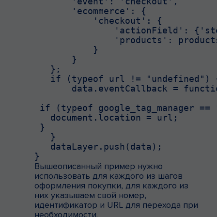
       'event': 'checkout',

       'ecommerce': {

           'checkout': {

               'actionField': {'st
               'products': products
           }

       }

   };

   if (typeof url != "undefined") {
       data.eventCallback = functi
 if (typeof google_tag_manager == 
   document.location = url;

 }

   }

   dataLayer.push(data);

}
Вышеописанный пример нужно
использовать для каждого из шагов
оформления покупки, для каждого из
них указываем свой номер,
идентификатор и URL для перехода при
необходимости.