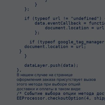
       }

   };

   if (typeof url != "undefined") {
       data.eventCallback = functio
           document.location = url;
       };

     if (typeof google_tag_manager
   document.location = url;

 }

   }

   dataLayer.push(data);

},
В нашем случае на странице
оформления заказа присутствует вызов
этого метода при выборе опций
доставки и оплаты в таком виде:
/* Событие выбора опции метода дос
EEProcessor.checkoutOption(4, shipp