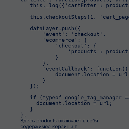
   this._log({'cartEnter': products
   this.checkoutSteps(1, 'cart_pag
   dataLayer.push({

       'event': 'checkout',

       'ecommerce': {

           'checkout': {

               'products': products
           }

       },

       'eventCallback': function() 
           document.location = url;
       }

   });

   if (typeof google_tag_manager =
     document.location = url;

   }

},
Здесь products включает в себя
содержимое корзины в