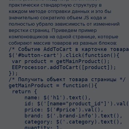
практически стандартную структуру в
каждом методе отправки данных и это бы
значительно сократило объем JS кода и
полностью убрало зависимость от изменений
верстки страниц. Приведем пример
компоновщиков на одной странице, которые
собирают массив товаров из разных блоков:
/* Событие AddToCart в карточке товара
$('#button-cart').click(function(){

 var product = getMainProduct();

 EEProcessor.addToCart([product]);

});

/* Получить объект товара страницы */

getMainProduct = function(){

 return {

     name: $('h1').text(),

     id: $('[name="product_id"]').val(
     price: $('#price').val(),

     brand: $('.brand-info').text(),

     category: $('.category).text(),

     quantity: 1,
