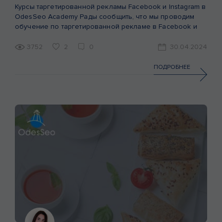
Курсы таргетированной рекламы Facebook и Instagram в
OdesSeo Academy Рады сообщить, что мы проводим
обучение по таргетированной рекламе в Facebook и
Instagram. Имеет два курса: «Таргет в Meta с сайтом» и
«Таргет в Meta без сайта». На комплексном курсе
3752
2
0
30.04.2024
«Таргет в Meta с сайтом» вы научитесь правильно
настраивать рекламу в Meta под свой проект,
ПОДРОБНЕЕ
отслеживать […]