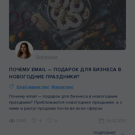
Екатерина
ПОЧЕМУ EMAIL — ПОДАРОК ДЛЯ БИЗНЕСА В
НОВОГОДНИЕ ПРАЗДНИКИ?
Email-маркетинг
,
Маркетинг
Почему email — подарок для бизнеса в новогодние
праздники? Приближаются новогодние праздники, а с
ними и растут продажи почти во всех сферах
деятельности бизнесов. Ведь всем нужно подготовить
подарки, наряд, купить билеты куда-то (в отпуск или в
3255
4
0
20.12.2021
театр) и прочее. Но, как мы понимаем, товары на рынке
в основном не уникальны, а это значит, что […]
ПОДРОБНЕЕ