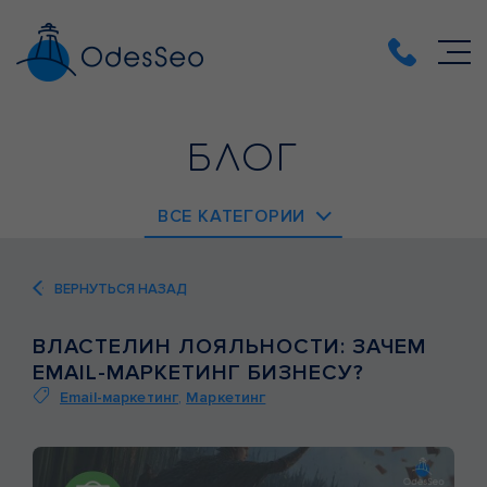
БЛОГ
ВСЕ КАТЕГОРИИ
EMAIL-МАРКЕТИНГ
ВЕРНУТЬСЯ НАЗАД
PPC
ВЛАСТЕЛИН ЛОЯЛЬНОСТИ: ЗАЧЕМ
SEO
EMAIL-МАРКЕТИНГ БИЗНЕСУ?
SMM
Email-маркетинг
,
Маркетинг
ВЕБ-АНАЛИТИКА
ВЕБ-РАЗРАБОТКА