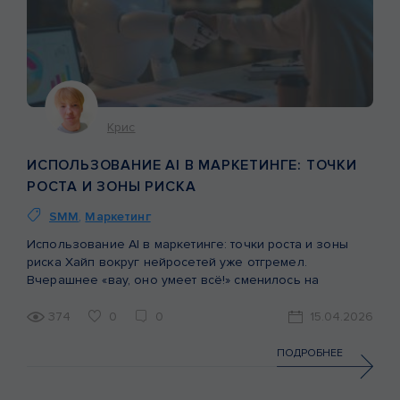
Крис
ИСПОЛЬЗОВАНИЕ AI В МАРКЕТИНГЕ: ТОЧКИ
РОСТА И ЗОНЫ РИСКА
SMM
,
Маркетинг
Использование AI в маркетинге: точки роста и зоны
риска Хайп вокруг нейросетей уже отгремел.
Вчерашнее «вау, оно умеет всё!» сменилось на
усталость от повального засилья нейрослопа. Рынок
взрослеет. Бизнес перестает внедрять технологии ради
374
0
0
15.04.2026
технологий и начинает искать зоны, где ИИ дает
кратный рост эффективности, а где рушит доверие
ПОДРОБНЕЕ
аудитории. Сегодня главный вопрос не в том, […]