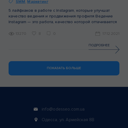
SMM
,
Маркетинг
5 лайфхаков в работе с Instagram, которые улучшат
качество ведения и продвижения профиля Ведение
Instagram — это работа, качество которой оттачивается
с опытом. А опыт — это такая штука, которой принято
делиться. Мы люди не жадные, поэтому решили
13270
8
0
17.12.2021
собрать основные фишки,фичи и уловки, которые
когда-то помогли и продолжают помогать нам в работе
ПОДРОБНЕЕ
с проектами в […]
ПОКАЗАТЬ БОЛЬШЕ
info@odesseo.com.ua
Одесса, ул. Армейская 8В