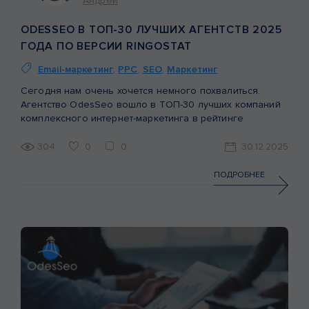
Андрей
ODESSEO В ТОП-30 ЛУЧШИХ АГЕНТСТВ 2025
ГОДА ПО ВЕРСИИ RINGOSTAT
Email-маркетинг
,
PPC
,
SEO
,
Маркетинг
Сегодня нам очень хочется немного похвалиться.
Агентство OdesSeo вошло в ТОП-30 лучших компаний
комплексного интернет-маркетинга в рейтинге
Ringostat за 2025 год. Что такое рейтинг Ringostat?
Ringostat — это платформа сквозной аналитики и
304
0
0
30.12.2025
коллтрекинга, которая помогает узнать, сколько
звонков пришло с рекламы, какой процент из них стал
ПОДРОБНЕЕ
сделкой. Сотни коллег по рынку и клиентов отдавали
нам […]