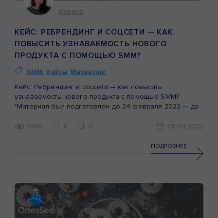
Марина
КЕЙС: РЕБРЕНДИНГ И СОЦСЕТИ — КАК
ПОВЫСИТЬ УЗНАВАЕМОСТЬ НОВОГО
ПРОДУКТА С ПОМОЩЬЮ SMM?
SMM
,
Кейсы
,
Маркетинг
Кейс: Ребрендинг и соцсети — как повысить
узнаваемость нового продукта с помощью SMM?
*Материал был подготовлен до 24 февраля 2022 — до
начала войны на территории Украины. За первый месяц
войны бренд Valesto передал более 2,5 тонн
5980
8
0
08.04.2022
продукции Вооруженным Силам Украины и продолжает
помогать. Мы гордимся сотрудничеством и
ПОДРОБНЕЕ
продвижением бренда Valesto. И в данной статье […]