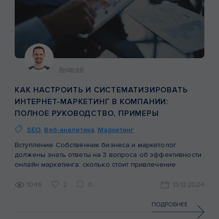
Андрей
КАК НАСТРОИТЬ И СИСТЕМАТИЗИРОВАТЬ
ИНТЕРНЕТ-МАРКЕТИНГ В КОМПАНИИ:
ПОЛНОЕ РУКОВОДСТВО, ПРИМЕРЫ
SEO
,
Веб-аналитика
,
Маркетинг
Вступление Собственник бизнеса и маркетолог
должены знать ответы на 3 вопроса об эффективности
онлайн маркетинга: сколько стоит привлечение
клиента в разрезе каждого канала онлайн-
маркетинга,сколько продаж приносит каждый
1046
2
0
13.12.2024
канал,какая эффективность (ROMI) каждого канала.
Когда у собственника или маркетолога нет ответов —
ПОДРОБНЕЕ
это может свидетельствовать о серьезных проблемах и