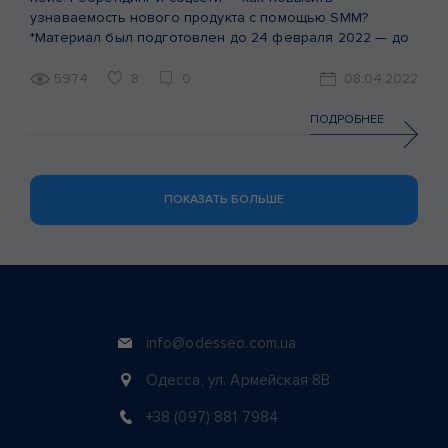
узнаваемость нового продукта с помощью SMM?
*Материал был подготовлен до 24 февраля 2022 — до
начала войны на территории Украины. За первый месяц
войны бренд Valesto передал более 2,5 тонн
5974
8
0
08.04.2022
продукции Вооруженным Силам Украины и продолжает
помогать. Мы гордимся сотрудничеством и
ПОДРОБНЕЕ
продвижением бренда Valesto. И в данной статье […]
ПОКАЗАТЬ БОЛЬШЕ
info@odesseo.com.ua
Одесса, ул. Армейская 8В
+38 (097) 881 7984