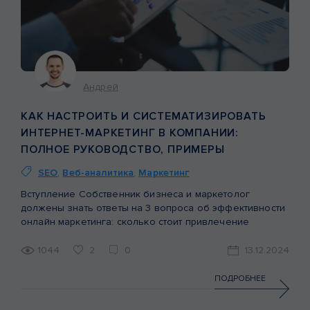
Андрей
КАК НАСТРОИТЬ И СИСТЕМАТИЗИРОВАТЬ
ИНТЕРНЕТ-МАРКЕТИНГ В КОМПАНИИ:
ПОЛНОЕ РУКОВОДСТВО, ПРИМЕРЫ
SEO
,
Веб-аналитика
,
Маркетинг
Вступление Собственник бизнеса и маркетолог
должены знать ответы на 3 вопроса об эффективности
онлайн маркетинга: сколько стоит привлечение
клиента в разрезе каждого канала онлайн-
маркетинга,сколько продаж приносит каждый
1044
2
0
13.12.2024
канал,какая эффективность (ROMI) каждого канала.
Когда у собственника или маркетолога нет ответов —
ПОДРОБНЕЕ
это может свидетельствовать о серьезных проблемах и
упущенных возможностях в маркетинге. Так как, если