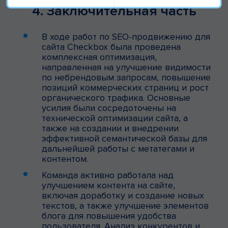
4. Заключительная часть
В ходе работ по SEO-продвижению для
сайта Сheckbox была проведена
комплексная оптимизация,
направленная на улучшение видимости
по небрендовым запросам, повышение
позиций коммерческих страниц и рост
органического трафика. Основные
усилия были сосредоточены на
технической оптимизации сайта, а
также на создании и внедрении
эффективной семантической базы для
дальнейшей работы с метатегами и
контентом.
Команда активно работала над
улучшением контента на сайте,
включая доработку и создание новых
текстов, а также улучшение элементов
блога для повышения удобства
пользователя. Анализ конкурентов и