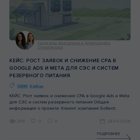
Надежда Арешкина и Александра
Олефирова
КЕЙС: РОСТ ЗАЯВОК И СНИЖЕНИЕ CPA В
GOOGLE ADS И META ДЛЯ СЭС И СИСТЕМ
РЕЗЕРВНОГО ПИТАНИЯ
SMM
,
Кейсы
КЕЙС: Рост заявок и снижение CPA в Google Ads и Meta
для СЭС и систем резервного питания Общая
информация о проекте: Клиент: компания Soltech,
занимающаяся строительством солнечных
электростанций (СЭС) и внедрением систем резервного
299
0
0
28.04.2026
питания для бизнеса и домохозяйств. Цель: получение
стабильного потока качественных заявок через сайт.
ПОДРОБНЕЕ
Период анализа: 6 месяцев (сентябрь 2025 – февраль