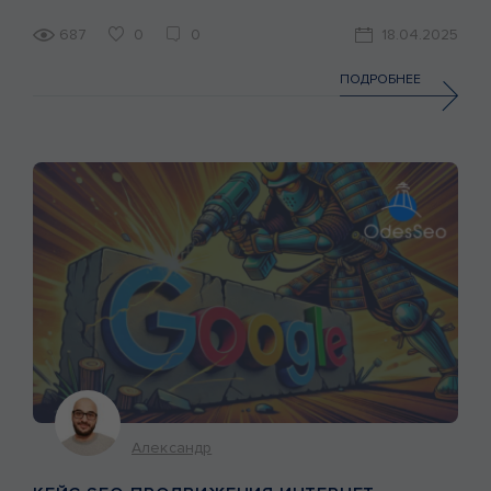
центр, специализирующийся на массажах, процедурах и
комплексах, где традиции Древней Индии гармонично
687
0
0
18.04.2025
сочетаются с современными техниками. Это место, куда
приходят за уникальной атмосферой, релаксацией,
ПОДРОБНЕЕ
восстановлением и духовными практиками. На момент
начала работы центр уже имел аккаунт […]
Александр