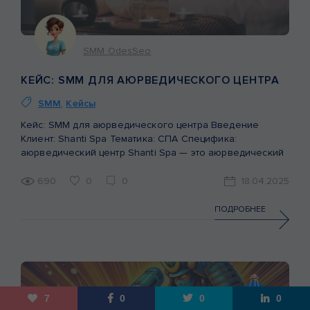
SMM OdesSeo
КЕЙС: SMM ДЛЯ АЮРВЕДИЧЕСКОГО ЦЕНТРА
SMM
,
Кейсы
Кейс: SMM для аюрведического центра Введение
Клиент: Shanti Spa Тематика: СПА Специфика:
аюрведический центр Shanti Spa — это аюрведический
центр, специализирующийся на массажах, процедурах и
комплексах, где традиции Древней Индии гармонично
690
0
0
18.04.2025
сочетаются с современными техниками. Это место, куда
приходят за уникальной атмосферой, релаксацией,
ПОДРОБНЕЕ
восстановлением и духовными практиками. На момент
начала работы центр уже имел аккаунт […]
7
0
0
0