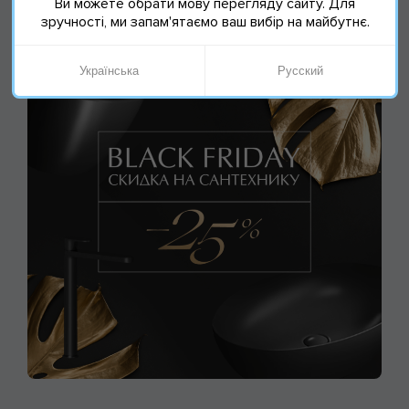
Ви можете обрати мову перегляду сайту. Для
зручності, ми запам'ятаємо ваш вибір на майбутнє.
Українська
Русский