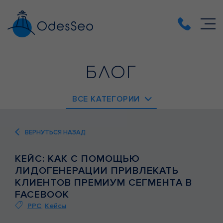
БЛОГ
ВСЕ КАТЕГОРИИ
EMAIL-МАРКЕТИНГ
ВЕРНУТЬСЯ НАЗАД
PPC
КЕЙС: КАК С ПОМОЩЬЮ
SEO
ЛИДОГЕНЕРАЦИИ ПРИВЛЕКАТЬ
SMM
КЛИЕНТОВ ПРЕМИУМ СЕГМЕНТА В
FACEBOOK
ВЕБ-АНАЛИТИКА
PPC
,
Кейсы
ВЕБ-РАЗРАБОТКА