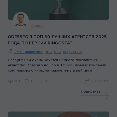
Андрей
ODESSEO В ТОП-30 ЛУЧШИХ АГЕНТСТВ 2025
ГОДА ПО ВЕРСИИ RINGOSTAT
Email-маркетинг
,
PPC
,
SEO
,
Маркетинг
Сегодня нам очень хочется немного похвалиться.
Агентство OdesSeo вошло в ТОП-30 лучших компаний
комплексного интернет-маркетинга в рейтинге
Ringostat за 2025 год. Что такое рейтинг Ringostat?
Ringostat — это платформа сквозной аналитики и
301
0
0
30.12.2025
коллтрекинга, которая помогает узнать, сколько
звонков пришло с рекламы, какой процент из них стал
ПОДРОБНЕЕ
сделкой. Сотни коллег по рынку и клиентов отдавали
нам […]