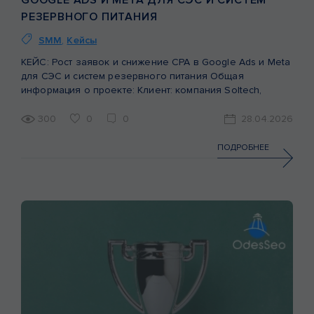
РЕЗЕРВНОГО ПИТАНИЯ
SMM
,
Кейсы
КЕЙС: Рост заявок и снижение CPA в Google Ads и Meta
для СЭС и систем резервного питания Общая
информация о проекте: Клиент: компания Soltech,
занимающаяся строительством солнечных
электростанций (СЭС) и внедрением систем резервного
300
0
0
28.04.2026
питания для бизнеса и домохозяйств. Цель: получение
стабильного потока качественных заявок через сайт.
ПОДРОБНЕЕ
Период анализа: 6 месяцев (сентябрь 2025 – февраль
2026). […]