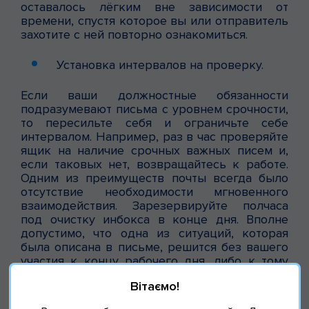
оставалось лёгким вне зависимости от
времени, спустя которое вы или отправитель
захотите с ней повторно ознакомиться.
Установка интервалов на проверку.
Если ваши должностные обязанности
подразумевают письма с уровнем срочности,
то пересильте себя и ограничьте себе
интервалом. Например, раз в час проверяйте
ящик на наличие срочных важных писем и,
если таковых нет, возвращайтесь к работе.
Одним из преимуществ почты всегда было
отсутствие необходимости мгновенного
взаимодействия. Зарезервируйте полчаса
под очистку инбокса в конце дня. Вполне
допустимо, что одна из ситуаций, которая
была описана в письме, решится без вашего
участия к концу рабочего дня, либо к тому
времени вы получите еще одно письмо, но с
Вітаємо!
дополнительной информацией, что приведет
к скорейшему решению проблемы.