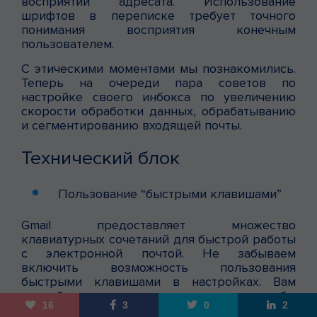
восприятии адресата. Использование
шрифтов в переписке требует точного
понимания восприятия конечным
пользователем.
C этическими моментами мы познакомились.
Теперь на очереди пара советов по
настройке своего инбокса по увеличению
скорости обработки данных, обрабатыванию
и сегментированию входящей почты.
Технический блок
Пользование “быстрыми клавишами”
Gmail предоставляет множество
клавиатурных сочетаний для быстрой работы
с электронной почтой. Не забываем
включить возможность пользования
быстрыми клавишами в настройках. Вам
потребуется не так много времени, чтобы
16
3
0
2
приучить себя к их применению: