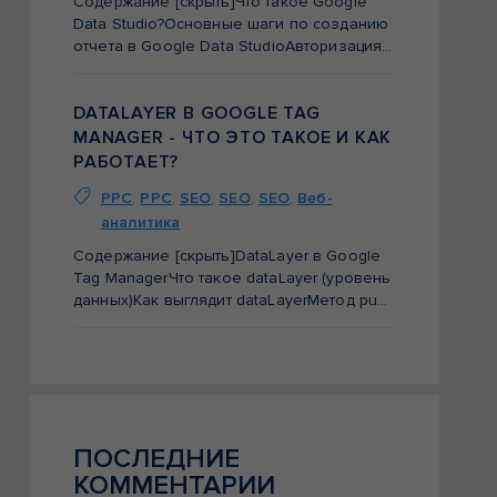
Содержание [скрыть]Что такое Google
Data Studio?Основные шаги по созданию
отчета в Google Data StudioАвторизация в Google Data StudioПроверка прав доступов в Data StudioСоздание отчетности в Data Studio Google Data Studio или как научиться творить волшебство Сегодня предлагаю поговорить о магии. Что же такое магия для специалиста и для клиента? Конечно, помимо конверсий в нашей работе есть […]
DATALAYER В GOOGLE TAG
MANAGER - ЧТО ЭТО ТАКОЕ И КАК
РАБОТАЕТ?
PPC
,
PPC
,
SEO
,
SEO
,
SEO
,
Веб-
аналитика
Содержание [скрыть]DataLayer в Google
Tag ManagerЧто такое dataLayer (уровень
данных)Как выглядит dataLayerМетод push для передачи данныхЧто такое event в dataLayerПеременные уровня данных и пользовательские события в GTMКак создать переменную уровня данных в GTMКак создать пользовательское событие в GTMКак проверить содержимое уровня данныхПримеры использования dataLayer Datalayer в Google Tag Manager — что это такое и как […]
ПОСЛЕДНИЕ
КОММЕНТАРИИ