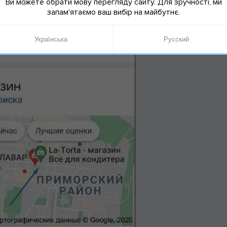
Ви можете обрати мову перегляду сайту. Для зручності, ми
запам'ятаємо ваш вибір на майбутнє.
Українська
Русский