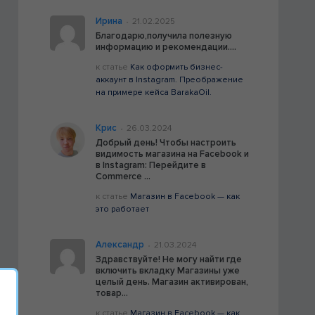
Ирина
21.02.2025
•
Благодарю,получила полезную
информацию и рекомендации....
к статье
Как оформить бизнес-
аккаунт в Instagram. Преображение
на примере кейса BarakaOil.
Крис
26.03.2024
•
Добрый день! Чтобы настроить
видимость магазина на Facebook и
в Instagram: Перейдите в
Commerce ...
к статье
Магазин в Facebook — как
это работает
Александр
21.03.2024
•
Здравствуйте! Не могу найти где
включить вкладку Магазины уже
целый день. Магазин активирован,
товар...
к статье
Магазин в Facebook — как