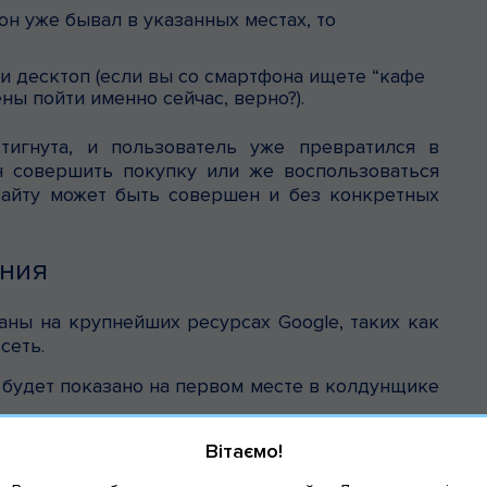
он уже бывал в указанных местах, то
и десктоп (если вы со смартфона ищете “кафе
ны пойти именно сейчас, верно?).
тигнута, и пользователь уже превратился в
н совершить покупку или же воспользоваться
сайту может быть совершен и без конкретных
ения
ны на крупнейших ресурсах Google, таких как
 сеть.
 будет показано на первом месте в колдунщике
Вітаємо!