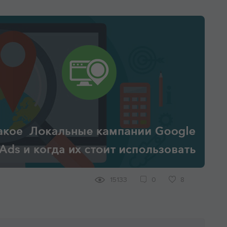
15133
0
8