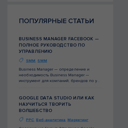
ПОПУЛЯРНЫЕ СТАТЬИ
BUSINESS MANAGER FACEBOOK —
ПОЛНОЕ РУКОВОДСТВО ПО
УПРАВЛЕНИЮ
SMM
,
SMM
Business Manager — определение и
необходимость Business Manager —
инструмент для компаний, брендов по управлению страницами, рекламными кабинетами, каталогами централизованно. Для чего нужен этот инструмент и какие проблемы может решить?  Проблема, с которой сталкиваются владельцы бизнеса —  нет всех прав на его ресурсы компании Facebook. Страницу создал SMM специалист, рекламный кабинет создал бывший маркетолог и […]
GOOGLE DATA STUDIO ИЛИ КАК
НАУЧИТЬСЯ ТВОРИТЬ
ВОЛШЕБСТВО
PPC
,
Веб-аналитика
,
Маркетинг