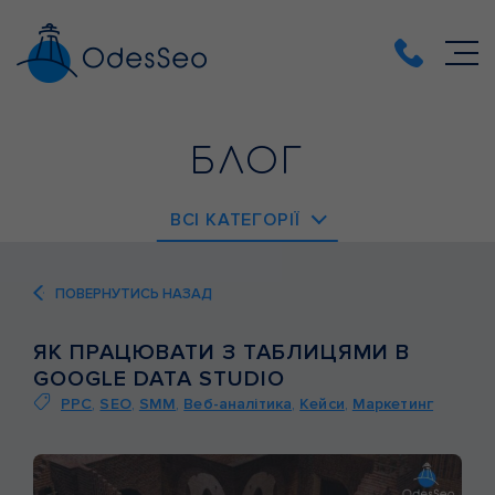
БЛОГ
ВСІ КАТЕГОРІЇ
EMAIL-МАРКЕТИНГ
ПОВЕРНУТИСЬ НАЗАД
PPC
ЯК ПРАЦЮВАТИ З ТАБЛИЦЯМИ В
SEO
GOOGLE DATA STUDIO
SMM
PPC
,
SEO
,
SMM
,
Веб-аналітика
,
Кейси
,
Маркетинг
ВЕБ-АНАЛІТИКА
ВЕБ-РОЗРОБКА