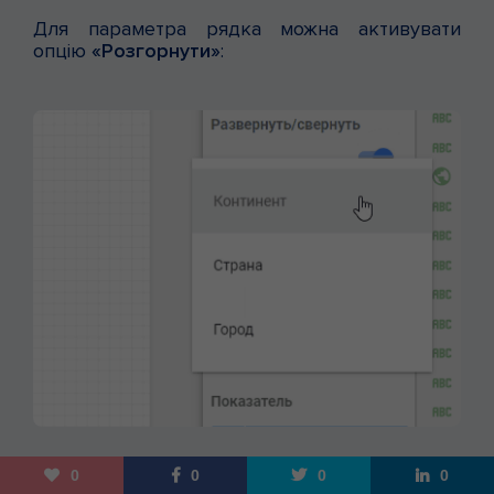
Для параметра рядка можна активувати
опцію
«Розгорнути»
:
Ця опція дозволяє відобразити або приховати
0
0
0
0
різні рівні інформації.