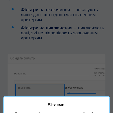
Фільтри на включення
– показують
лише дані, що відповідають певним
критеріям.
Фільтри на виключення
– виключають
дані, які не відповідають зазначеним
критеріям.
Вітаємо!