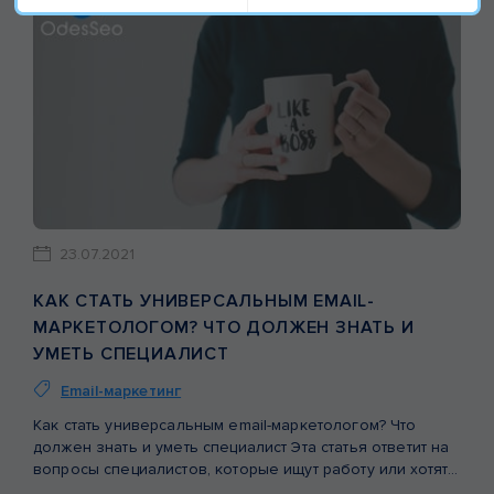
23.07.2021
КАК СТАТЬ УНИВЕРСАЛЬНЫМ EMAIL-
МАРКЕТОЛОГОМ? ЧТО ДОЛЖЕН ЗНАТЬ И
УМЕТЬ СПЕЦИАЛИСТ
Email-маркетинг
Как стать универсальным email-маркетологом? Что
должен знать и уметь специалист Эта статья ответит на
вопросы специалистов, которые ищут работу или хотят постоянно развиваться и становиться лучше. А также будет полезна руководителям, которые хотят нанять email-маркетолога или обратиться в агентство и хотят понимать, что входит в обязанности такого специалиста. Для создания этой статьи мы взяли интервью […]