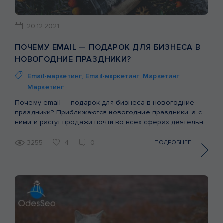
20.12.2021
ПОЧЕМУ EMAIL — ПОДАРОК ДЛЯ БИЗНЕСА В
НОВОГОДНИЕ ПРАЗДНИКИ?
Email-маркетинг
,
Email-маркетинг
,
Маркетинг
,
Маркетинг
Почему email — подарок для бизнеса в новогодние
праздники? Приближаются новогодние праздники, а с
ними и растут продажи почти во всех сферах деятельности бизнесов. Ведь всем нужно подготовить подарки, наряд, купить билеты куда-то (в отпуск или в театр) и прочее. Но, как мы понимаем, товары на рынке в основном не уникальны, а это значит, что […]
3255
4
0
ПОДРОБНЕЕ