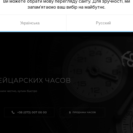
Ви можете обрати мову перегляду сайту. Для зручності, ми
запам'ятаємо ваш вибір на майбутнє.
Українська
Русский