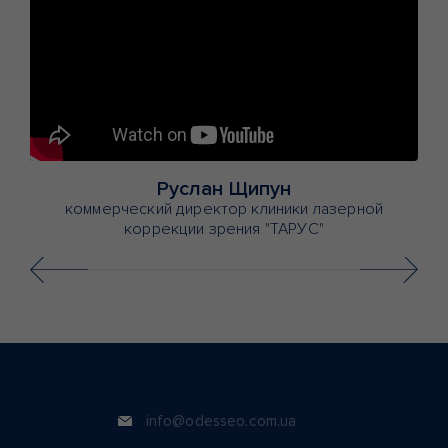
Руслан Щипун
y
коммерческий директор клиники лазерной
коррекции зрения "ТАРУС"
info@odesseo.com.ua