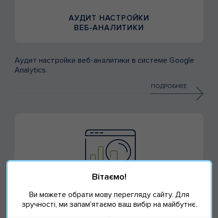
АУДИТ НАСТРОЙКИ
ВЕБ-АНАЛИТИКИ
Аудит настройки веб-аналитики в системе Google
Analytics.
ПОДРОБНЕЕ
Вітаємо!
Ви можете обрати мову перегляду сайту. Для
SEO-АУДИТ САЙТА
зручності, ми запам'ятаємо ваш вибір на майбутнє.